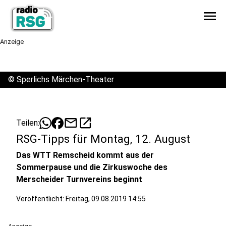
menu
Anzeige
©
Sperlichs Märchen-Theater
mail
open_in_new
Teilen:
RSG-Tipps für Montag, 12. August
Das WTT Remscheid kommt aus der
Sommerpause und die Zirkuswoche des
Merscheider Turnvereins beginnt
Veröffentlicht:
Freitag, 09.08.2019 14:55