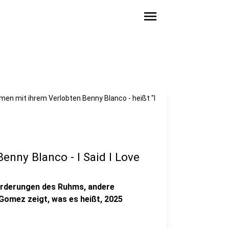
menu
 mit ihrem Verlobten Benny Blanco - heißt "I
nny Blanco - I Said I Love
forderungen des Ruhms, andere
 Gomez zeigt, was es heißt, 2025