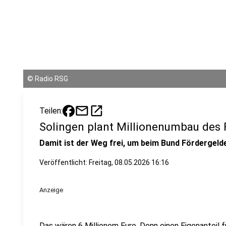
©
Radio RSG
mail
open_in_new
Teilen:
Solingen plant Millionenumbau des F
Damit ist der Weg frei, um beim Bund Fördergeld
Veröffentlicht:
Freitag, 08.05.2026 16:16
Anzeige
Das wären 6 Millionem Euro. Denn einen Eigenanteil 