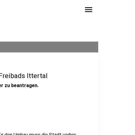
menu
reibads Ittertal
er zu beantragen.
für den Umbau muss die Stadt vorher