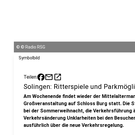
©
© Radio RSG
Symbolbild
mail
open_in_new
Teilen:
Solingen: Ritterspiele und Parkmögl
Am Wochenende findet wieder der Mittelaltermar
Großveranstaltung auf Schloss Burg statt. Die St
bei der Sommerweihnacht, die Verkehrsführung än
Verkehrsänderung Unklarheiten bei den Besuchern
ausführlich über die neue Verkehrsregelung.