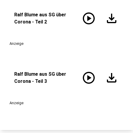
play_circle
download
Ralf Blume aus SG über
Corona - Teil 2
Anzeige
play_circle
download
Ralf Blume aus SG über
Corona - Teil 3
Anzeige