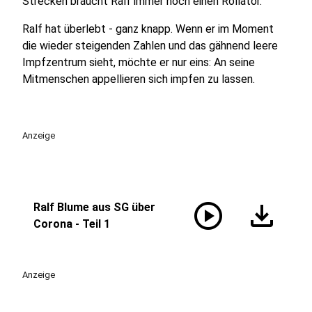
Strecken braucht Ralf immer noch einen Rollator.
Ralf hat überlebt - ganz knapp. Wenn er im Moment
die wieder steigenden Zahlen und das gähnend leere
Impfzentrum sieht, möchte er nur eins: An seine
Mitmenschen appellieren sich impfen zu lassen.
Anzeige
play_circle
download
Ralf Blume aus SG über
Corona - Teil 1
Anzeige