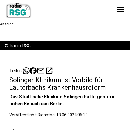
menu
Anzeige
©
Radio RSG
mail
open_in_new
Teilen:
Solinger Klinikum ist Vorbild für
Lauterbachs Krankenhausreform
Das Städtische Klinikum Solingen hatte gestern
hohen Besuch aus Berlin.
Veröffentlicht:
Dienstag, 18.06.2024 06:12