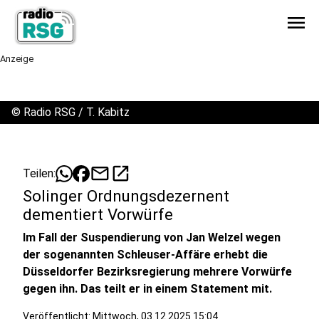
menu
Anzeige
©
Radio RSG / T. Kabitz
mail
open_in_new
Teilen:
Solinger Ordnungsdezernent
dementiert Vorwürfe
Im Fall der Suspendierung von Jan Welzel wegen
der sogenannten Schleuser-Affäre erhebt die
Düsseldorfer Bezirksregierung mehrere Vorwürfe
gegen ihn. Das teilt er in einem Statement mit.
Veröffentlicht:
Mittwoch, 03.12.2025 15:04