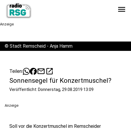
menu
Anzeige
©
Stadt Remscheid - Anja Hamm
mail
open_in_new
Teilen:
Sonnensegel für Konzertmuschel?
Veröffentlicht:
Donnerstag, 29.08.2019 13:09
Anzeige
Soll vor die Konzertmuschel im Remscheider