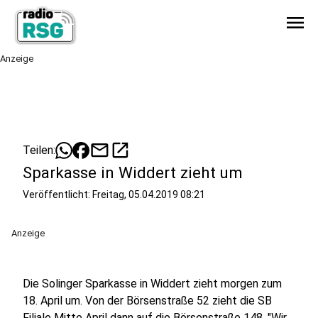
menu
Anzeige
mail
open_in_new
Teilen:
Sparkasse in Widdert zieht um
Veröffentlicht:
Freitag, 05.04.2019 08:21
Anzeige
Die Solinger Sparkasse in Widdert zieht morgen zum
18. April um. Von der Börsenstraße 52 zieht die SB
Filiale Mitte April dann auf die Börsenstraße 148. "Wir