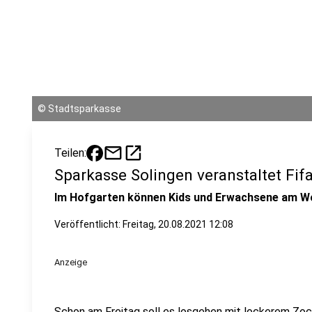
©
Stadtsparkasse
mail
open_in_new
Teilen:
Sparkasse Solingen veranstaltet Fifa
Im Hofgarten können Kids und Erwachsene am W
Veröffentlicht:
Freitag, 20.08.2021 12:08
Anzeige
Schon am Freitag soll es losgehen mit lockerem Zoc