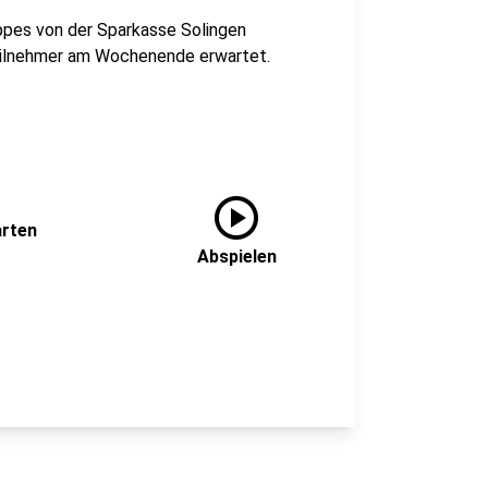
ippes von der Sparkasse Solingen
Teilnehmer am Wochenende erwartet.
play_circle
arten
Abspielen