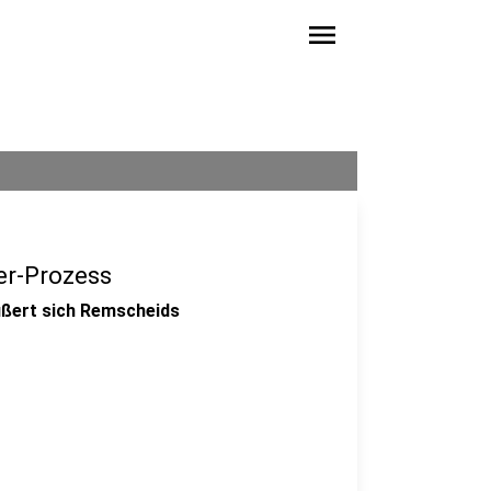
menu
er-Prozess
ußert sich Remscheids