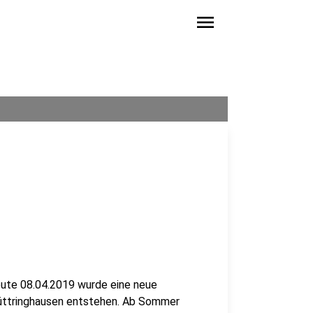
menu
eute 08.04.2019 wurde eine neue
 Lüttringhausen entstehen. Ab Sommer