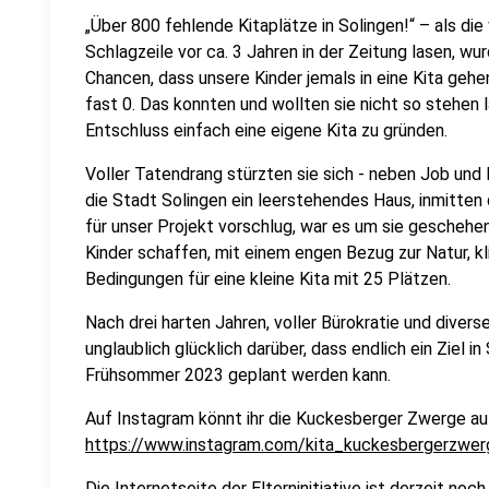
„Über 800 fehlende Kitaplätze in Solingen!“ – als die
Schlagzeile vor ca. 3 Jahren in der Zeitung lasen, wu
Chancen, dass unsere Kinder jemals in eine Kita gehe
fast 0. Das konnten und wollten sie nicht so stehen
Entschluss einfach eine eigene Kita zu gründen.
Voller Tatendrang stürzten sie sich - neben Job und Ki
die Stadt Solingen ein leerstehendes Haus, inmitte
für unser Projekt vorschlug, war es um sie geschehen.
Kinder schaffen, mit einem engen Bezug zur Natur, 
Bedingungen für eine kleine Kita mit 25 Plätzen.
Nach drei harten Jahren, voller Bürokratie und diver
unglaublich glücklich darüber, dass endlich ein Ziel in
Frühsommer 2023 geplant werden kann.
Auf Instagram könnt ihr die Kuckesberger Zwerge au
https://www.instagram.com/kita_kuckesbergerzwer
Die Internetseite der Elterninitiative ist derzeit noc