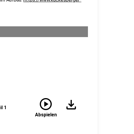
play_circle
download
l 1
Abspielen