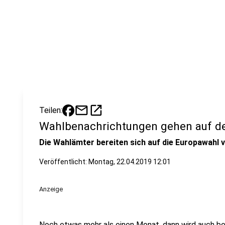
mail
open_in_new
Teilen:
Wahlbenachrichtungen gehen auf d
Die Wahlämter bereiten sich auf die Europawahl v
Veröffentlicht:
Montag, 22.04.2019 12:01
Anzeige
Noch etwas mehr als einen Monat, dann wird auch be