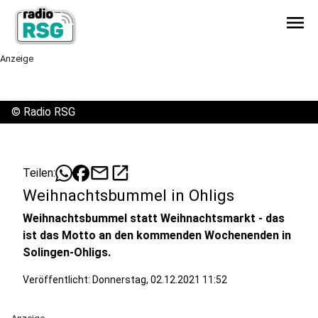
menu
Anzeige
©
Radio RSG
mail
open_in_new
Teilen:
Weihnachtsbummel in Ohligs
Weihnachtsbummel statt Weihnachtsmarkt - das
ist das Motto an den kommenden Wochenenden in
Solingen-Ohligs.
Veröffentlicht:
Donnerstag, 02.12.2021 11:52