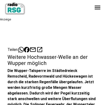
menu
Anzeige
mail
open_in_new
Teilen:
Weitere Hochwasser-Welle an der
Wupper möglich
Die Wupper-Talsperre im Städtedreieck
Remscheid, Radevormwald und Hückeswagen ist
durch die starken Regenfälle übergelaufen. Jetzt
werden kurzfristig große Mengen Wasser
abgelassen. Dadurch wird der Pegel kurzzeitig
stark anschwellen und weitere Überflutungen sind
möglich. Die Solinger Feuerwehr, der Wuppertaler