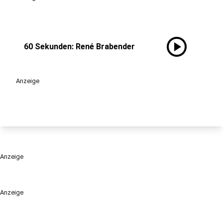
play_circle
60 Sekunden: René Brabender
Anzeige
Anzeige
Anzeige