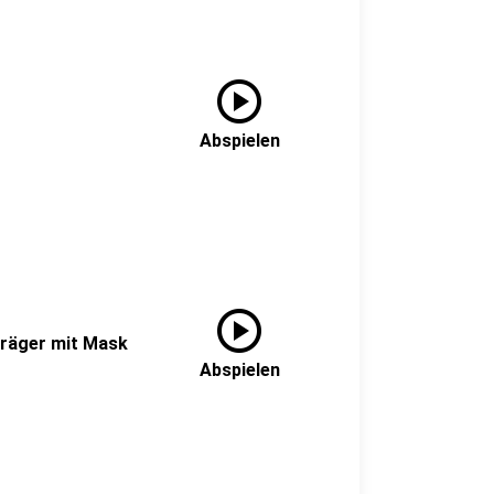
play_circle
Abspielen
play_circle
nträger mit Mask
Abspielen