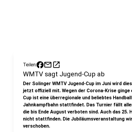
mail
open_in_new
Teilen:
WMTV sagt Jugend-Cup ab
Der Solinger WMTV Jugend-Cup im Juni wird diese
jetzt offiziell mit. Wegen der Corona-Krise ging
Cup ist eine überregionale und beliebtes Handballt
Jahnkampfbahn stattfindet. Das Turnier fällt all
die bis Ende August verboten sind. Auch das 25. 
nicht stattfinden. Die Jubiläumsveranstaltung w
verschoben.