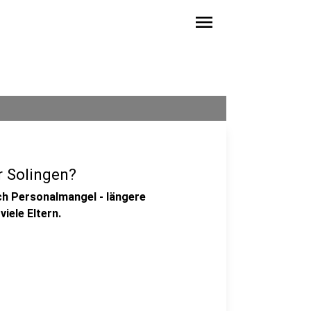
menu
r Solingen?
ch Personalmangel - längere
iele Eltern.