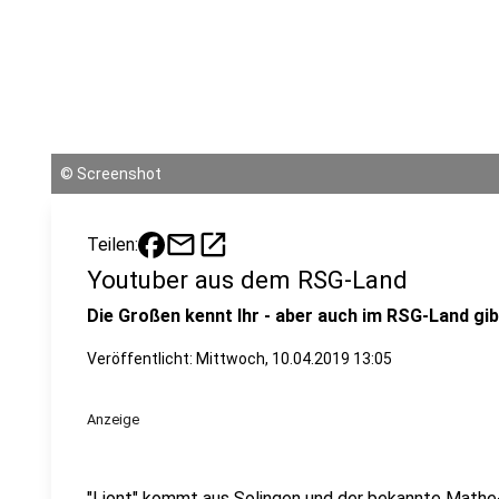
©
Screenshot
mail
open_in_new
Teilen:
Youtuber aus dem RSG-Land
Die Großen kennt Ihr - aber auch im RSG-Land g
Veröffentlicht:
Mittwoch, 10.04.2019 13:05
Anzeige
"Liont" kommt aus Solingen und der bekannte Mathe