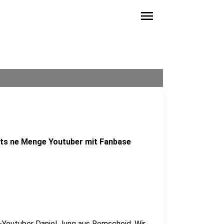
menu
ibts ne Menge Youtuber mit Fanbase
-Youtuber Daniel Jung aus Remscheid. Wir