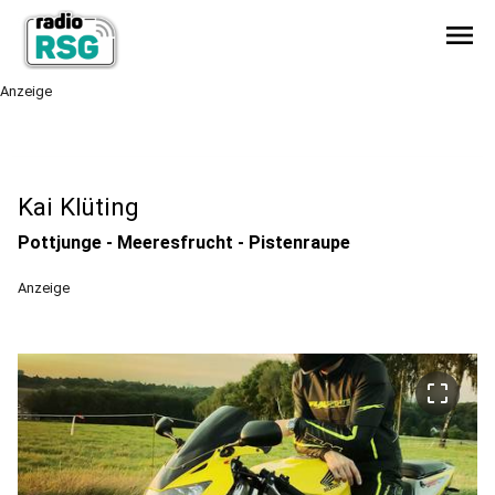
menu
Anzeige
Kai Klüting
Pottjunge - Meeresfrucht - Pistenraupe
Anzeige
crop_free