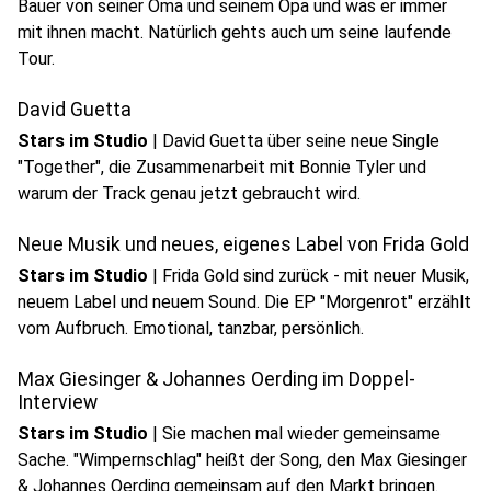
Bauer von seiner Oma und seinem Opa und was er immer
mit ihnen macht. Natürlich gehts auch um seine laufende
play_circle
Tour.
Audio anhören
David Guetta
Stars im Studio
|
David Guetta über seine neue Single
"Together", die Zusammenarbeit mit Bonnie Tyler und
play_circle
warum der Track genau jetzt gebraucht wird.
Audio anhören
Neue Musik und neues, eigenes Label von Frida Gold
Stars im Studio
|
Frida Gold sind zurück - mit neuer Musik,
neuem Label und neuem Sound. Die EP "Morgenrot" erzählt
play_circle
vom Aufbruch. Emotional, tanzbar, persönlich.
Audio anhören
Max Giesinger & Johannes Oerding im Doppel-
Interview
Stars im Studio
|
Sie machen mal wieder gemeinsame
Sache. "Wimpernschlag" heißt der Song, den Max Giesinger
& Johannes Oerding gemeinsam auf den Markt bringen.
Audio anhören