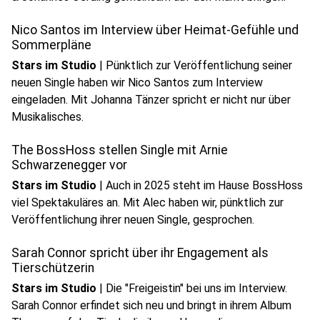
play_circle
Nico Santos im Interview über Heimat-Gefühle und
Sommerpläne
Stars im Studio
|
Pünktlich zur Veröffentlichung seiner
neuen Single haben wir Nico Santos zum Interview
eingeladen. Mit Johanna Tänzer spricht er nicht nur über
play_circle
Musikalisches.
Audio anhören
The BossHoss stellen Single mit Arnie
Schwarzenegger vor
Stars im Studio
|
Auch in 2025 steht im Hause BossHoss
viel Spektakuläres an. Mit Alec haben wir, pünktlich zur
play_circle
Veröffentlichung ihrer neuen Single, gesprochen.
Audio anhören
Sarah Connor spricht über ihr Engagement als
Tierschützerin
Stars im Studio
|
Die "Freigeistin" bei uns im Interview.
Sarah Connor erfindet sich neu und bringt in ihrem Album