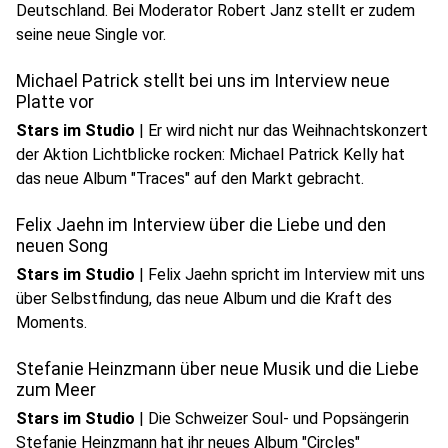
Deutschland. Bei Moderator Robert Janz stellt er zudem
play_circle
seine neue Single vor.
Audio anhören
Michael Patrick stellt bei uns im Interview neue
Platte vor
Stars im Studio
|
Er wird nicht nur das Weihnachtskonzert
der Aktion Lichtblicke rocken: Michael Patrick Kelly hat
play_circle
das neue Album "Traces" auf den Markt gebracht.
Audio anhören
Felix Jaehn im Interview über die Liebe und den
neuen Song
Stars im Studio
|
Felix Jaehn spricht im Interview mit uns
über Selbstfindung, das neue Album und die Kraft des
play_circle
Moments.
Audio anhören
Stefanie Heinzmann über neue Musik und die Liebe
zum Meer
Stars im Studio
|
Die Schweizer Soul- und Popsängerin
Stefanie Heinzmann hat ihr neues Album "Circles"