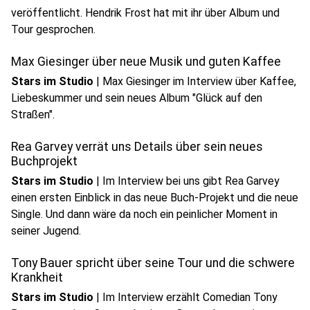
veröffentlicht. Hendrik Frost hat mit ihr über Album und
play_circle
Tour gesprochen.
Audio anhören
Max Giesinger über neue Musik und guten Kaffee
Stars im Studio
|
Max Giesinger im Interview über Kaffee,
Liebeskummer und sein neues Album "Glück auf den
play_circle
Straßen".
Audio anhören
Rea Garvey verrät uns Details über sein neues
Buchprojekt
Stars im Studio
|
Im Interview bei uns gibt Rea Garvey
einen ersten Einblick in das neue Buch-Projekt und die neue
Single. Und dann wäre da noch ein peinlicher Moment in
play_circle
seiner Jugend.
Audio anhören
Tony Bauer spricht über seine Tour und die schwere
Krankheit
Stars im Studio
|
Im Interview erzählt Comedian Tony