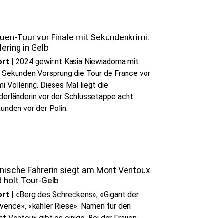
uen-Tour vor Finale mit Sekundenkrimi:
lering in Gelb
ort
|
2024 gewinnt Kasia Niewiadoma mit
r Sekunden Vorsprung die Tour de France vor
i Vollering. Dieses Mal liegt die
derländerin vor der Schlussetappe acht
unden vor der Polin.
lnische Fahrerin siegt am Mont Ventoux
 holt Tour-Gelb
ort
|
«Berg des Schreckens», «Gigant der
vence», «kahler Riese». Namen für den
t Ventoux gibt es einige. Bei der Frauen-