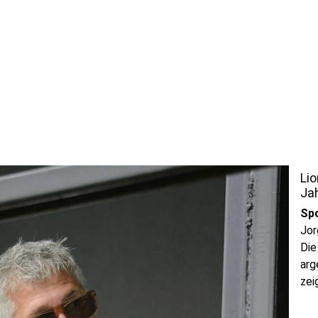
Lio
Ja
Sp
Jor
Die
arg
zei