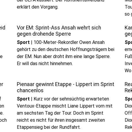
erklärt den Vorgang.
Tou
so 
eid
Vor EM: Sprint-Ass Ansah wehrt sich
Ka
gegen drohende Sperre
ge
Sport
|
100-Meter-Rekordler Owen Ansah
Sp
gehört zu den deutschen Hoffnungsträgern bei
ern
ie
der EM. Nun aber droht ihm eine lange Sperre.
Fuß
Er will das nicht hinnehmen.
Inv
Wo 
er
Pienaar gewinnt Etappe - Lippert im Sprint
Rea
chancenlos
Re
f
Sport
|
Kurz vor der sehnsüchtig erwarteten
Sp
en
Ventoux-Etappe mischt Liane Lippert vorn mit
Dio
e.
am sechsten Tag der Tour. Doch im Sprint
Off
Doch
reicht es nicht für ihren insgesamt zweiten
Dio
Etappensieg bei der Rundfahrt.
Rek