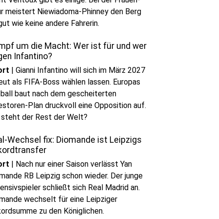
r meistert Niewiadoma-Phinney den Berg
gut wie keine andere Fahrerin.
mpf um die Macht: Wer ist für und wer
gen Infantino?
ort
|
Gianni Infantino will sich im März 2027
eut als FIFA-Boss wählen lassen. Europas
ball baut nach dem gescheiterten
estoren-Plan druckvoll eine Opposition auf.
steht der Rest der Welt?
l-Wechsel fix: Diomande ist Leipzigs
kordtransfer
ort
|
Nach nur einer Saison verlässt Yan
mande RB Leipzig schon wieder. Der junge
ensivspieler schließt sich Real Madrid an.
mande wechselt für eine Leipziger
ordsumme zu den Königlichen.