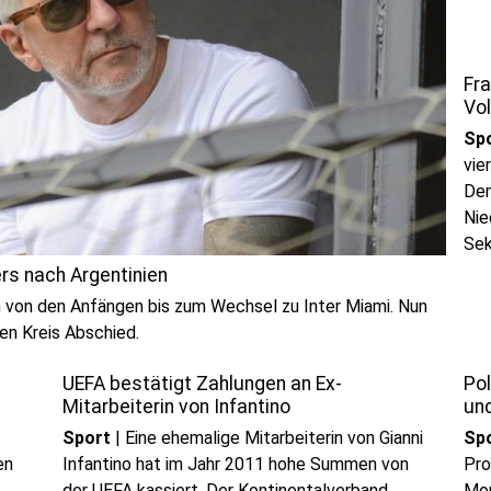
Fra
Vol
Sp
vie
Dem
Nie
Sek
ers nach Argentinien
 von den Anfängen bis zum Wechsel zu Inter Miami. Nun
ten Kreis Abschied.
UEFA bestätigt Zahlungen an Ex-
Po
Mitarbeiterin von Infantino
und
Sport
|
Eine ehemalige Mitarbeiterin von Gianni
Sp
en
Infantino hat im Jahr 2011 hohe Summen von
Pro
der UEFA kassiert. Der Kontinentalverband
Mon