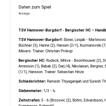
Daten zum Spiel
Anzeige
TSV Hannover-Burgdorf - Bergischer HC – Handba
TSV Hannover-Burgdorf:
Ebner, Lesjak - Martinovic
Büchner (3), Hanne (2), Hansen (2/1), Kuzmanovski (1)
Mävers. Trainer: Christian Prokop
Bergischer HC:
Rudeck, Mrkva - Boomhouwer (2), Da
Arnesson (1), Babak (2), Darj (4), Nikolaisen, Bergner
(1/1), Hansson. Trainer: Sebastian Hinze
Schiedsrichter:
Ramesh Thiyagarajah und Suresh Th
Siebenmeter:
1/3 - ½
Zeitstrafen:
5 - 6 (Brozovic (2), Böhm, Edvardsson, 
Gunnarsson, Schmidt)