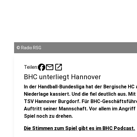
©
Radio RSG
mail
open_in_new
Teilen:
BHC unterliegt Hannover
In der Handball-Bundesliga hat der Bergische HC
Niederlage kassiert. Und die fiel deutlich aus. Mi
TSV Hannover Burgdorf. Für BHC-Geschäftsführe
Auftritt seiner Mannschaft. Vor allem im Angrif
Spiel noch zu drehen.
Die Stimmen zum Spiel gibt es im BHC Podcast.